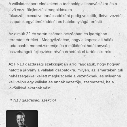
A vállalatcsoport elnökeként a technológiai innovációkra és a
jövő vezetőfejlesztési megoldásaira
fókuszál,
executive
tanácsadóként pedig vezetők, illetve vezetői
csapatok együttműködését és hatékonyságát erősíti.
Az elmúlt 22 év során számos országban és iparágban
teremtett értéket.
Meggyőződése, hogy a kapcsolati hálók
tudatosabb menedzsmentje és a működési hatékonyság
összehangolt fejlesztése révén érhetünk el tartós sikereket.
Az FN13 gazdasági szekciójában arról faggatjuk, hogy hogyan
hatott a járvány a vállalati csapatokra, milyen, az ismerteken túli
nehézségekkel kellett megküzdenie a vezetőknek, és milyenné
kell váljon egy vállalat és annak vezetője, szervezetei, ha a
jövőállóvá akarnak válni.
[FN13 gazdasági szekció]