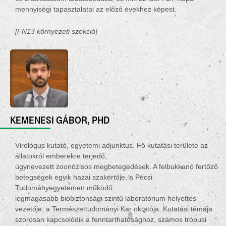
mennyiségi tapasztalatai az előző évekhez képest.
[FN13 környezeti szekció]
KEMENESI GÁBOR, PHD
Virológus
kutató, egyetemi adjunktus. Fő kutatási területe az
állatokról emberekre terjedő,
úgynevezett
zoonózisos
megbetegedések. A felbukkanó fertőző
betegségek egyik hazai szakértője, a Pécsi
Tudományegyetemen működő
legmagasabb
biobiztonsági
szintű laboratórium helyettes
vezetője, a Természettudományi Kar oktatója. Kutatási témája
szorosan kapcsolódik a fenntarthatósághoz, számos trópusi