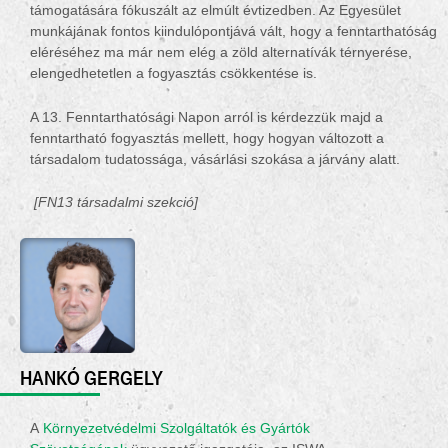
támogatására fókuszált az elmúlt évtizedben. Az Egyesület
munkájának fontos kiindulópontjává vált, hogy a fenntarthatóság
eléréséhez ma már nem elég a zöld alternatívák térnyerése,
elengedhetetlen a fogyasztás csökkentése is.
A 13. Fenntarthatósági Napon arról is kérdezzük majd a
fenntartható fogyasztás mellett, hogy hogyan változott a
társadalom tudatossága, vásárlási szokása a járvány alatt.
[FN1
3
társadalmi
szekció
]
HANKÓ GERGELY
A
Környezetvédelmi Szolgáltatók és Gyártók