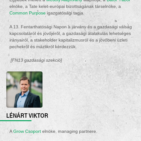
elnöke, a Tate kelet-európai bizottságának társelnöke, a
Common Purpose
igazgatósági tagja.
A 13. Fentarthatósági Napon a járvány és a gazdasági válság
kapcsolatáról és jövőjéről, a gazdasági átalakulás lehetséges
irányairól, a stakeholder kapitalizmusról és a jövőbeni üzleti
pechekről és mázlikról kérdezzük.
[FN1
3
gazdasági
szekció
]
LÉNÁRT VIKTOR
A
Grow
Csoport
elnöke,
managing
partnere.