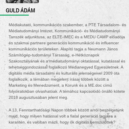
GULD ÁDÁM
Médiakutató, kommunikációs szakember, a PTE Társadalom- és
Médiatudományi Intézet, Kommunikáció- és Médiatudományi
Tanszék adjunktusa, az ELTE-IMEC és a MEDU CAMP előadója
és szakmai partnere generációs kommunikáció és influencer
kommunikációs területeken. Alapító tagja a Neumann János
Számítógép-tudományi Társaság, e-Hétköznapok
Szakosztályának és a médiatudományi oktatással, kutatással és
tehetséggondozással foglalkozó Médianegyed Egyesületnek. A
digitális média társadalmi és kulturális jelenségeivel 2009 óta
foglalkozik, a témában megjelent írásai többek között a
Marketing és Menedzsment, a Korunk és a ME.doc című
folyóiratokban olvashatóak. A témához kapcsolódó önálló kötete
2018 augusztusában jelent meg.
A 13. Fenntarthatósági Napon többek között arról beszélgetünk
majd, hogy milyen hatással volt a fiatal generáció tagjaira a
karantén, és valóban mázli, hogy ők digitális benszülöttek?