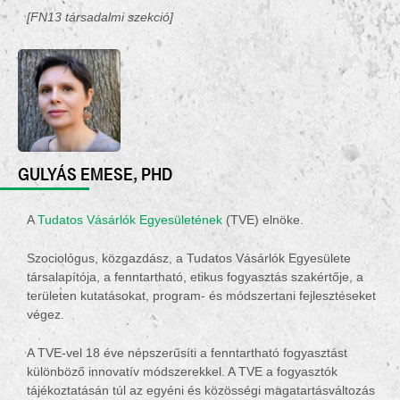
[FN13 társadalmi szekció]
GULYÁS EMESE, PHD
A
Tudatos Vásárlók Egyesületének
(TVE) elnöke.
Szociológus, közgazdász, a Tudatos Vásárlók Egyesülete
társalapítója, a fenntartható, etikus fogyasztás szakértője, a
területen kutatásokat, program- és módszertani fejlesztéseket
végez.
A TVE-vel 18 éve népszerűsíti a fenntartható fogyasztást
különböző innovatív módszerekkel. A TVE a fogyasztók
tájékoztatásán túl az egyéni és közösségi magatartásváltozás