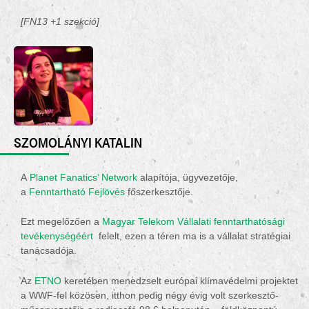
[FN13 +1 szekció]
SZOMOLÁNYI KATALIN
A
Planet Fanatics’ Network
alapítója, ügyvezetője,
a
Fenntartható Fejlövés
főszerkesztője.
Ezt megelőzően a
Magyar Telekom Vállalati fenntarthatósági
tevékenységéért
felelt, ezen a téren ma is a vállalat stratégiai
tanácsadója.
Az
ETNO
keretében menedzselt európai klímavédelmi projektet
a WWF-fel közösen, itthon pedig négy évig volt szerkesztő-