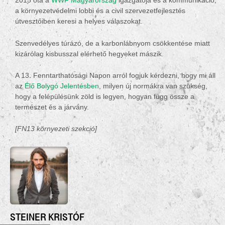
2015 óta a
WWF Magyarország
igazgatója és a kommunikáció,
a környezetvédelmi lobbi és a civil szervezetfejlesztés
útvesztőiben keresi a helyes válaszokat.
Szenvedélyes túrázó, de a karbonlábnyom csökkentése miatt
kizárólag kisbusszal elérhető hegyeket mászik.
A 13. Fenntarthatósági Napon arról fogjuk kérdezni, hogy mi áll
az
Élő Bolygó Jelentésben
, milyen új normákra van szükség,
hogy a felépülésünk zöld is legyen, hogyan függ össze a
természet és a járvány.
[FN13 környezeti szekció]
STEINER KRISTÓF