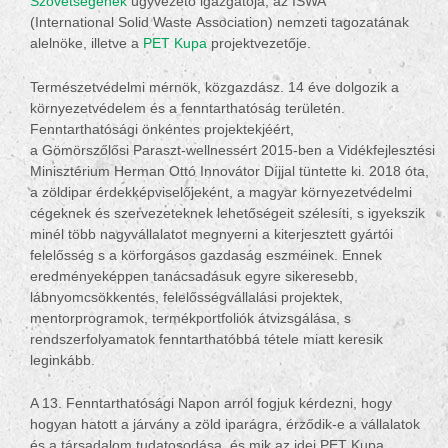
Szövetségének
ügyvezető igazgatója, az ISWA
(International Solid Waste Association) nemzeti tagozatának
alelnöke, illetve a
PET Kupa
projektvezetője.
Természetvédelmi mérnök, közgazdász. 14 éve dolgozik a
környezetvédelem és a fenntarthatóság területén.
Fenntarthatósági önkéntes
projektekjéért
,
a
Gömörszőlősi
Paraszt-wellnessért 2015-ben a Vidékfejlesztési
Minisztérium Herman Ottó
Innovátor
Díjjal tüntette ki.
2018 óta,
a zöldipar érdekképviselőjeként, a magyar környezetvédelmi
cégeknek és szervezeteknek lehetőségeit szélesíti, s igyekszik
minél több nagyvállalatot megnyerni a kiterjesztett gyártói
felelősség s a körforgásos gazdaság eszméinek. Ennek
eredményeképpen tanácsadásuk egyre sikeresebb,
lábnyomcsökkentés, felelősségvállalási projektek,
mentorprogramok, termékportfoliók átvizsgálása, s
rendszerfolyamatok fenntarthatóbbá tétele miatt keresik
leginkább.
A 13. Fenntarthatósági Napon arról fogjuk kérdezni, hogy
hogyan hatott a járvány a zöld iparágra, érződik-e a vállalatok
és a társadalom tudatosodása, és mik az idei PET Kupa