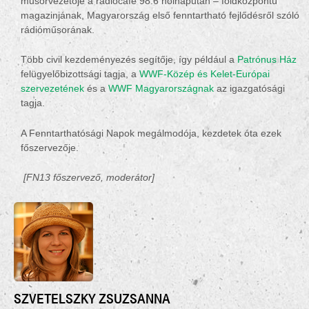
műsorvezetője a radiocafé 98.6 holnapután – földközpontú
magazinjának, Magyarország első fenntartható fejlődésről szóló
rádióműsorának.
Több civil kezdeményezés segítője, így például a
Patrónus Ház
felügyelőbizottsági tagja, a
WWF-Közép és Kelet-Európai
szervezetének
és a
WWF Magyarországnak
az igazgatósági
tagja.
A Fenntarthatósági Napok megálmodója, kezdetek óta ezek
főszervezője.
[FN1
3
főszervező, moderátor]
SZVETELSZKY ZSUZSANNA