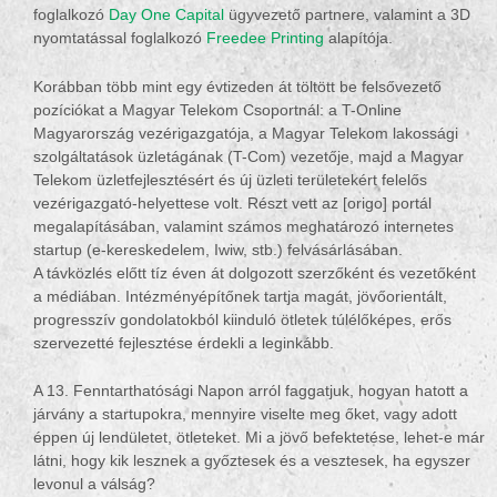
foglalkozó
Day One Capital
ügyvezető partnere, valamint a 3D
nyomtatással foglalkozó
Freedee Printing
alapítója.
Korábban több mint egy évtizeden át töltött be felsővezető
pozíciókat a Magyar Telekom Csoportnál: a T-Online
Magyarország vezérigazgatója, a Magyar Telekom lakossági
szolgáltatások üzletágának (T-Com) vezetője, majd a Magyar
Telekom üzletfejlesztésért és új üzleti területekért felelős
vezérigazgató-helyettese volt. Részt vett az [origo] portál
megalapításában, valamint számos meghatározó internetes
startup (e-kereskedelem, Iwiw, stb.) felvásárlásában.
A távközlés előtt tíz éven át dolgozott szerzőként és vezetőként
a médiában. Intézményépítőnek tartja magát, jövőorientált,
progresszív gondolatokból kiinduló ötletek túlélőképes, erős
szervezetté fejlesztése érdekli a leginkább.
A 13. Fenntarthatósági Napon arról faggatjuk, hogyan hatott a
járvány a startupokra, mennyire viselte meg őket, vagy adott
éppen új lendületet, ötleteket. Mi a jövő befektetése, lehet-e már
látni, hogy kik lesznek a győztesek és a vesztesek, ha egyszer
levonul a válság?