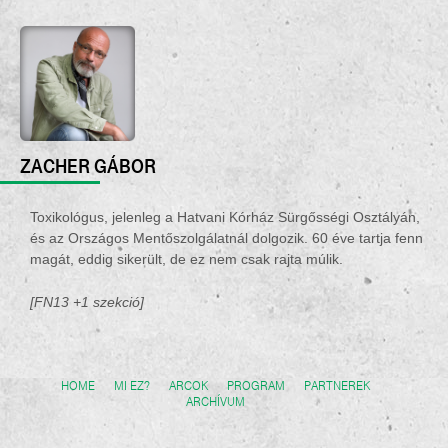
ZACHER GÁBOR
Toxikológus, jelenleg a Hatvani Kórház Sürgősségi Osztályán,
és az Országos Mentőszolgálatnál dolgozik. 60 éve tartja fenn
magát, eddig sikerült, de ez nem csak rajta múlik.
[FN13 +1 szekció]
HOME
MI EZ?
ARCOK
PROGRAM
PARTNEREK
ARCHÍVUM