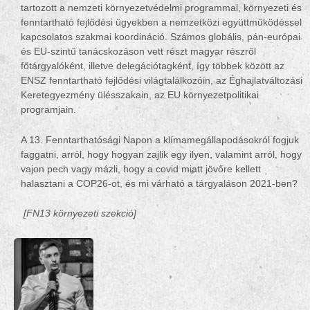
tartozott a nemzeti környezetvédelmi programmal, környezeti és
fenntartható fejlődési ügyekben a nemzetközi együttműködéssel
kapcsolatos szakmai koordináció. Számos globális, pán-európai
és EU-szintű tanácskozáson vett részt magyar részről
főtárgyalóként, illetve delegációtagként, így többek között az
ENSZ fenntartható fejlődési világtalálkozóin, az Éghajlatváltozási
Keretegyezmény ülésszakain, az EU környezetpolitikai
programjain.
A 13. Fenntarthatósági Napon a klímamegállapodásokról fogjuk
faggatni, arról, hogy hogyan zajlik egy ilyen, valamint arról, hogy
vajon pech vagy mázli, hogy a covid miatt jövőre kellett
halasztani a COP26-ot, és mi várható a tárgyaláson 2021-ben?
[FN1
3
környezeti szekció
]