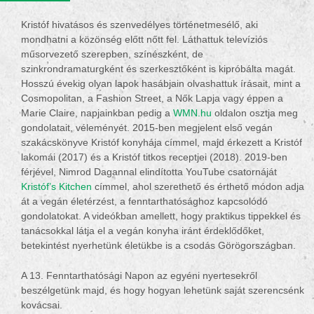
Kristóf hivatásos és szenvedélyes történetmesélő, aki
mondhatni a közönség előtt nőtt fel. Láthattuk televíziós
műsorvezető szerepben, színészként, de
szinkrondramaturgként és szerkesztőként is kipróbálta magát.
Hosszú évekig olyan lapok hasábjain olvashattuk írásait, mint a
Cosmopolitan, a Fashion Street, a Nők Lapja vagy éppen a
Marie Claire, napjainkban pedig a
WMN.hu
oldalon osztja meg
gondolatait, véleményét. 2015-ben megjelent első vegán
szakácskönyve Kristóf konyhája címmel, majd érkezett a Kristóf
lakomái (2017) és a Kristóf titkos receptjei (2018). 2019-ben
férjével, Nimrod Dagannal elindította YouTube csatornáját
Kristóf’s Kitchen
címmel, ahol szerethető és érthető módon adja
át a vegán életérzést, a fenntarthatósághoz kapcsolódó
gondolatokat. A videókban amellett, hogy praktikus tippekkel és
tanácsokkal látja el a vegán konyha iránt érdeklődőket,
betekintést nyerhetünk életükbe is a csodás Görögországban.
A 13. Fenntarthatósági Napon az egyéni nyertesekről
beszélgetünk majd, és hogy hogyan lehetünk saját szerencsénk
kovácsai.