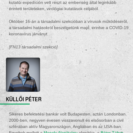
kutatói expedíción vett részt az emberiség által leginkább
érintett területeken, virológiai kutatások céljából.
Október 16-án a társadalmi szekcióban a vírusok működéséről,
a társadalmi hatásokról beszélgetünk majd, érintve a COVID-19
koronavírus járványt.
[FN13 társadalmi szekció]
KÜLLŐI PÉTER
Sikeres befektetési bankár volt Budapesten, aztán Londonban.
2000-ben, negyven évesen visszavonult és elsősorban a civil
szférában aktív Magyarországon, Angliában és az USA-ban.
Egyebek mellett a
Mosoly Alapítvány
alapítója, a
Bátor Tábor