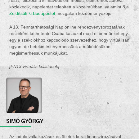
részt, felszólal a klímavédelem mellett, elektromos autóval
közlekedik, napelemet telepített a közelmúltban, valamint ő a
Zöldítsük ki Budapestet
mozgalom kezdeményezője.
A 13. Fenntarthatósági Nap online rendezvénysorozatának
részeként kéthetente Csaba kalauzol majd el bennünket egy-
egy a szekciókhoz kapcsolódó szervezethez, hogy virtuálisan
ugyan, de betekintést nyerhessünk a működésükbe,
megismerhessük munkájukat.
[FN13 virtuális kiállítások]
SIMÓ GYÖRGY
Az induló vállalkozások és ötletek korai finanszírozásával