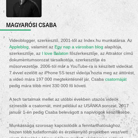
MAGYARÓSI CSABA
Videoblogger, szerkesztő, 2001-től az Index.hu munkatársa. Az
Appleblog
, valamint az
Egy nap a városban blog
alapítója,
szerkesztője, az
I love Balaton
főszerkesztője, az Attraktor című
dokumentumsorozat társalkotója, szerkesztője és
műsorvezetője. 2006-tól már a YouTube-ra is készített videókat.
7 évvel ezelőtt az iPhone 5S teszt videója hozta meg az áttörést,
a videó mára 197 000 megtekintésnél jár, Csaba
csatornáját
pedig mára több mint 330 000 fő követi.
A tech tartalmak mellet az utóbbi években utazós videók
színesítik a csatornát, mint például az USÁNKA sorozat, 2017
január 1-én pedig Csaba belevágott a napivlogok készítésébe.
Munkássága szorosan kapcsolódik a fenntarthatósághoz,
hiszen több tudatformáló és érzékenyítő projektben vesz/vett