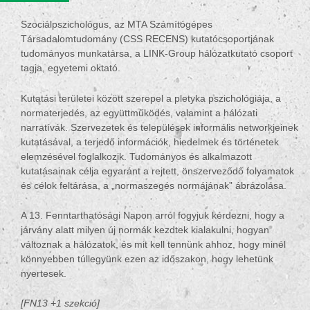
Szociálpszichológus, az MTA Számítógépes
Társadalomtudomány (CSS RECENS) kutatócsoportjának
tudományos munkatársa, a LINK-Group hálózatkutató csoport
tagja, egyetemi oktató.
Kutatási területei között szerepel a pletyka pszichológiája, a
normaterjedés, az együttműködés, valamint a hálózati
narratívák. Szervezetek és települések informális
networkjeinek
kutatásával, a terjedő információk, hiedelmek és történetek
elemzésével foglalkozik. Tudományos és alkalmazott
kutatásainak célja egyaránt a rejtett, önszerveződő folyamatok
és célok feltárása, a „normaszegés normájának” ábrázolása.
A 13. Fenntarthatósági Napon arról fogyjuk kérdezni, hogy a
járvány alatt milyen új normák kezdtek kialakulni, hogyan
változnak a hálózatok, és mit kell tennünk ahhoz, hogy minél
könnyebben túllegyünk ezen az időszakon, hogy lehetünk
nyertesek.
[FN13 +1 szekció]