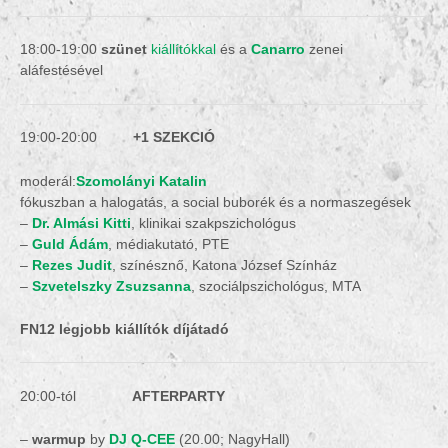
18:00-19:00
szünet
kiállítókkal
és a
Canarro
zenei
aláfestésével
19:00-20:00
+1 SZEKCIÓ
moderál:
Szomolányi Katalin
fókuszban a halogatás, a social buborék és a normaszegések
–
Dr. Almási Kitti
, klinikai szakpszichológus
–
Guld Ádám
, médiakutató, PTE
–
Rezes Judit
, színésznő, Katona József Színház
–
Szvetelszky Zsuzsanna
, szociálpszichológus, MTA
FN12 legjobb kiállítók díjátadó
20:00-tól
AFTERPARTY
–
warmup
by
DJ Q-CEE
(20.00; NagyHall)