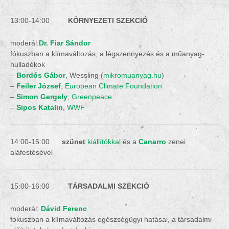
13:00-14:00
KÖRNYEZETI SZEKCIÓ
moderál:
Dr. Fiar Sándor
fókuszban a klímaváltozás, a légszennyezés és a műanyag-
hulladékok
–
Bordós Gábor
, Wessling (
mikromuanyag.hu
)
–
Feiler József
,
European Climate Foundation
–
Simon Gergely
,
Greenpeace
–
Sipos Katalin
,
WWF
14:00-15:00
szünet
kiállítókkal
és a
Canarro
zenei
aláfestésével
15:00-16:00
TÁRSADALMI SZEKCIÓ
moderál:
Dávid Ferenc
fókuszban a klímaváltozás egészségügyi hatásai, a társadalmi