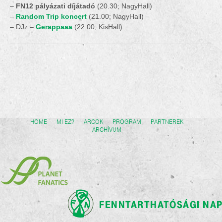
–
FN12 pályázat
i díjátadó
(20.30; NagyHall)
–
Random Trip koncert
(21.00; NagyHall)
– DJz –
Gerappaaa
(22.00; KisHall)
HOME
MI EZ?
ARCOK
PROGRAM
PARTNEREK
ARCHÍVUM