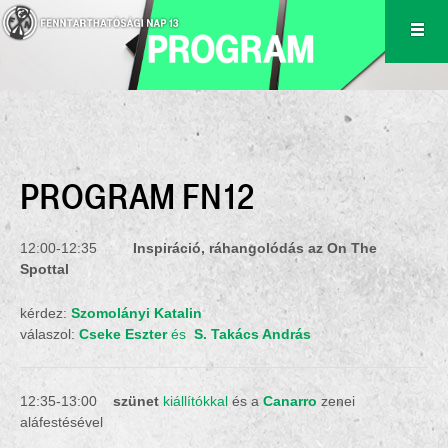
PROGRAM FN12
12:00-12:35
Inspiráció, ráhangolódás az On The
Spottal
kérdez:
Szomolányi Katalin
válaszol:
Cseke Eszter
és
S. Takács András
12:35-13:00
szünet
kiállítókkal
és a
Canarro
zenei
aláfestésével