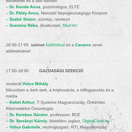
előítéletek és a fast fashion
–
Dr. Kende Anna
, pszichológus, ELTE
–
Dr. Páldy Anna
, Nemzeti Népegészségügyi Központ
–
Szabó Simon
, színész, rendező
–
Szentesi Réka
, divatkutató,
Mod’Art
16:00-17:00
szünet
kiállítókkal
és a
Canarro
zenei
aláfestésével
17:00-18:00
GAZDASÁGI SZEKCIÓ
moderál:
Vidos Mihály
fókuszban a dark web, a kriptovaluta, a túlfogyasztás és a
média
–
Keleti Arthur
, T-Systems Magyarország, Önkéntes
Kibervédelmi Összefogás
–
Dr. Kerekes Sándor
, professzor, BCE
–
Dr. Varsányi Károly
, blokklánc jogász,
DigitalCash.hu
–
Vidus Gabriella
, vezérigazgató, RTL Magyarország