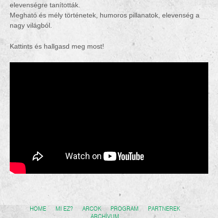
elevenségre tanították.
Megható és mély történetek, humoros pillanatok, elevenség a
nagy világból.
Kattints és hallgasd meg most!
HOME
MI EZ?
ARCOK
PROGRAM
PARTNEREK
ARCHÍVUM