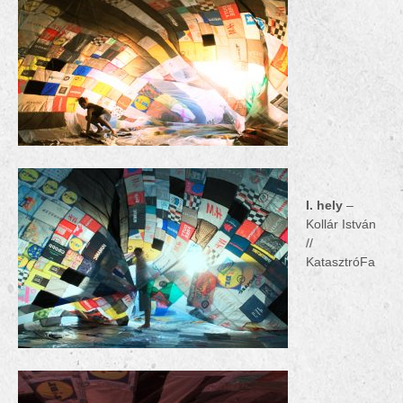
I. hely
–
Kollár István
//
KatasztróFa