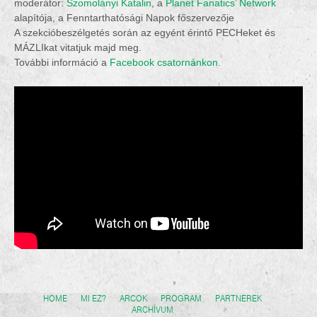
moderátor:
Szomolányi Katalin
, a
Planet Fanatics’ Network
alapítója, a Fenntarthatósági Napok főszervezője
A szekcióbeszélgetés során az egyént érintő PECHeket és
MÁZLIkat vitatjuk majd meg.
További információ a
Facebook csatornánkon
.
HOME
MI EZ?
ARCOK
PROGRAM
PARTNEREK
ARCHÍVUM