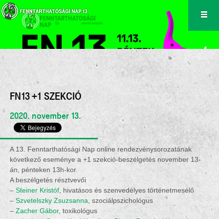
FN13 +1 SZEKCIÓ
2020. november 13.
A 13. Fenntarthatósági Nap online rendezvénysorozatának
következő eseménye a +1 szekció-beszélgetés november 13-
án, pénteken 13h-kor.
A beszélgetés résztvevői
–
Steiner Kristóf
, hivatásos és szenvedélyes történetmesélő
–
Szvetelszky Zsuzsanna
, szociálpszichológus
–
Zacher Gábor
, toxikológus