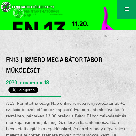
FN13 | ISMERD MEG A BÁTOR TÁBOR
MŰKÖDÉSÉT
2020. november 18.
A 13. Fenntarthatósági Nap online rendezvénysorozatának +1
szekció-beszélgetéséhez kapcsolódva, sorozatunk következő
részében, pénteken 13.00 órakor a Bátor Tábor működését és
munkáját ismerhetjük meg. Szó lesz a karanténidőszakban
bevezetett digitális megoldásokról, és arról is hogy a gyerekek
mellett a felnőttek számára milyen programokkal készül a