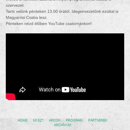
szervezet.
Tarts velünk pénteken 13.00 órától. Idegenvezetőnk ezúttal is
Magyarósi Csaba lesz.
Pénteken nézd élőben YouTube csatornánkon!
HOME
MI EZ?
ARCOK
PROGRAM
PARTNEREK
ARCHÍVUM