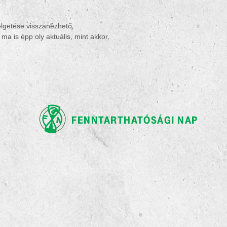
lgetése visszanézhető.
a is épp oly aktuális, mint akkor.