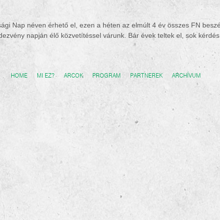
ági Nap néven érhető el, ezen a héten az elmúlt 4 év összes FN beszé
vény napján élő közvetítéssel várunk. Bár évek teltek el, sok kérdés m
HOME
MI EZ?
ARCOK
PROGRAM
PARTNEREK
ARCHÍVUM