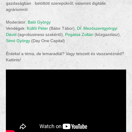
gazdaságban . betöltött szerepükről, valamint digitális
agráriumról.
Moderátor:
Baló György
Vendégek:
Küllői Péter
(Bátor Tábor),
Dr. Mezőszentgyörgyi
Dávid
(agrobusiness szakértő),
Pogátsa Zoltán
(közgazdász),
Simó György
(Day One Capital)
Érdekel a téma, de lemaradtál? Vagy tetszett és visszanéznéd?
Kattints!