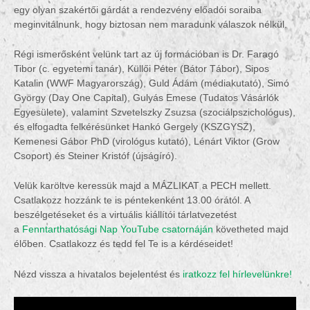
egy olyan szakértői gárdát a rendezvény előadói soraiba
meginvitálnunk, hogy biztosan nem maradunk válaszok nélkül.
Régi ismerősként velünk tart az új formációban is Dr. Faragó
Tibor (c. egyetemi tanár), Küllői Péter (Bátor Tábor), Sipos
Katalin (WWF Magyarország), Guld Ádám (médiakutató), Simó
György (Day One Capital), Gulyás Emese (Tudatos Vásárlók
Egyesülete), valamint Szvetelszky Zsuzsa (szociálpszichológus),
és elfogadta felkérésünket Hankó Gergely (KSZGYSZ),
Kemenesi Gábor PhD (virológus kutató), Lénárt Viktor (Grow
Csoport) és Steiner Kristóf (újságíró).
Velük karöltve keressük majd a MÁZLIKAT a PECH mellett.
Csatlakozz hozzánk te is péntekenként 13.00 órától. A
beszélgetéseket és a virtuális kiállítói tárlatvezetést
a
Fenntarthatósági Nap YouTube csatornáján
követheted majd
élőben. Csatlakozz és tedd fel Te is a kérdéseidet!
Nézd vissza a hivatalos bejelentést és
iratkozz fel hírlevelünkre!