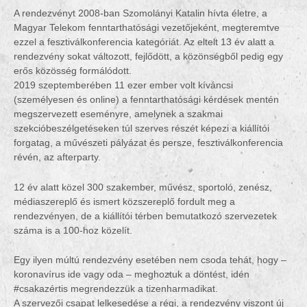
A rendezvényt 2008-ban Szomolányi Katalin hívta életre, a
Magyar Telekom fenntarthatósági vezetőjeként, megteremtve
ezzel a fesztiválkonferencia kategóriát. Az eltelt 13 év alatt a
rendezvény sokat változott, fejlődött, a közönségből pedig egy
erős közösség formálódott.
2019 szeptemberében 11 ezer ember volt kíváncsi
(személyesen és online) a fenntarthatósági kérdések mentén
megszervezett eseményre, amelynek a szakmai
szekcióbeszélgetéseken túl szerves részét képezi a kiállítói
forgatag, a művészeti pályázat és persze, fesztiválkonferencia
révén, az afterparty.
12 év alatt közel 300 szakember, művész, sportoló, zenész,
médiaszereplő és ismert közszereplő fordult meg a
rendezvényen, de a kiállítói térben bemutatkozó szervezetek
száma is a 100-hoz közelít.
Egy ilyen múltú rendezvény esetében nem csoda tehát, hogy –
koronavírus ide vagy oda – meghoztuk a döntést, idén
#csakazértis megrendezzük a tizenharmadikat.
A szervezői csapat lelkesedése a régi, a rendezvény viszont új