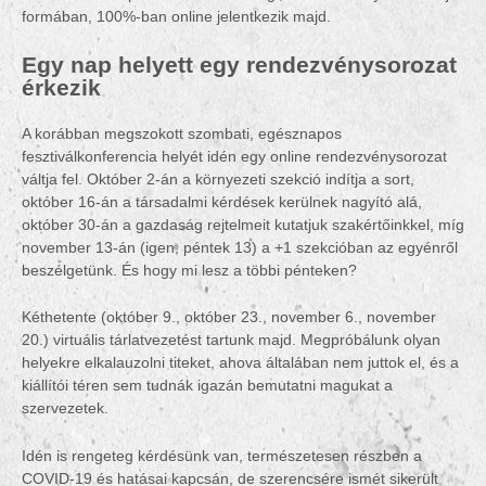
formában, 100%-ban online jelentkezik majd.
Egy nap helyett egy rendezvénysorozat
érkezik
A korábban megszokott szombati, egésznapos
fesztiválkonferencia helyét idén egy online rendezvénysorozat
váltja fel. Október 2-án a környezeti szekció indítja a sort,
október 16-án a társadalmi kérdések kerülnek nagyító alá,
október 30-án a gazdaság rejtelmeit kutatjuk szakértőinkkel, míg
november 13-án (igen, péntek 13) a +1 szekcióban az egyénről
beszélgetünk. És hogy mi lesz a többi pénteken?
Kéthetente (október 9., október 23., november 6., november
20.) virtuális tárlatvezetést tartunk majd. Megpróbálunk olyan
helyekre elkalauzolni titeket, ahova általában nem juttok el, és a
kiállítói téren sem tudnák igazán bemutatni magukat a
szervezetek.
Idén is rengeteg kérdésünk van, természetesen részben a
COVID-19 és hatásai kapcsán, de szerencsére ismét sikerült