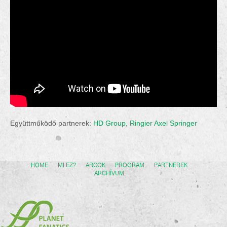
Együttműködő partnerek:
HD Group
,
Ringier Axel Springer
HOME
MI EZ?
ARCOK
PROGRAM
PARTNEREK
ARCHÍVUM